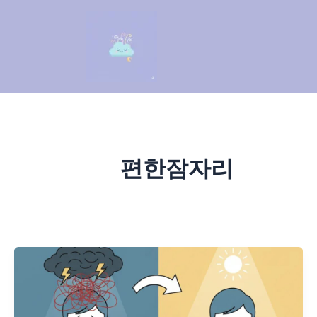
콘
텐
츠
로
건
너
뛰
기
편한잠자리