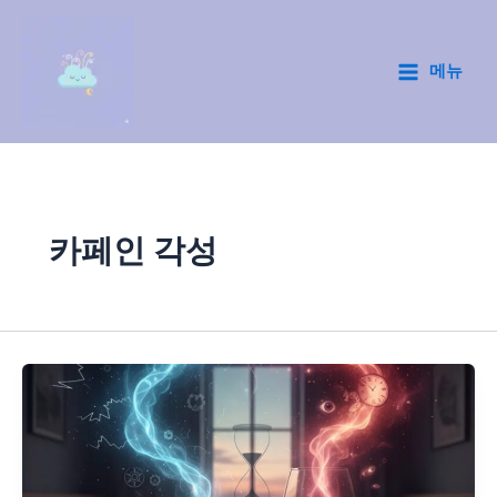
콘
텐
츠
메뉴
Main
로
건
Menu
너
뛰
기
카페인 각성