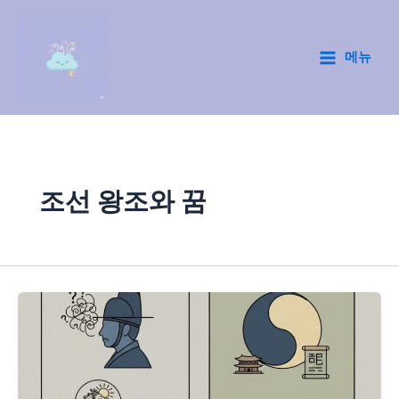
콘
텐
츠
메뉴
Main
로
건
Menu
너
뛰
기
조선 왕조와 꿈