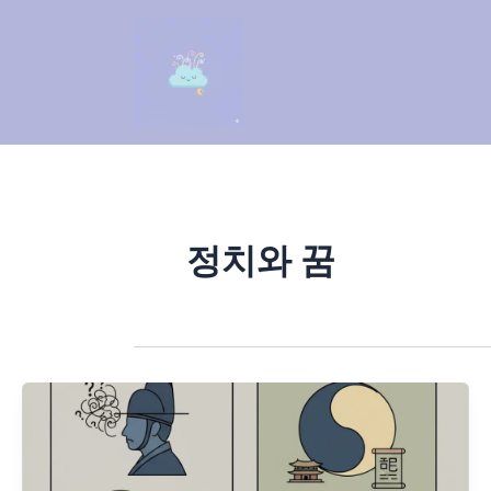
콘
텐
츠
로
건
너
뛰
기
정치와 꿈