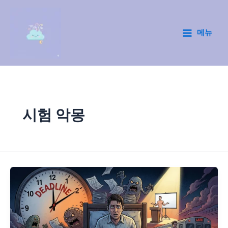
콘
텐
츠
메뉴
Main
로
건
Menu
너
뛰
기
시험 악몽