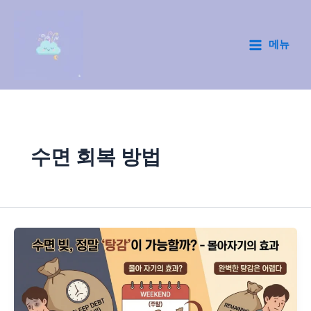
콘
텐
츠
메뉴
Main
로
건
Menu
너
뛰
기
수면 회복 방법