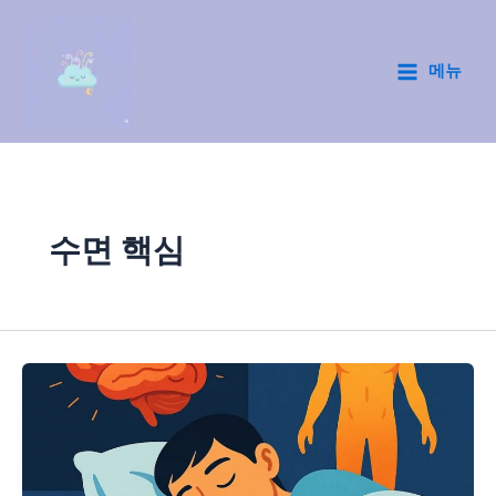
콘
텐
츠
메뉴
Main
로
건
Menu
너
뛰
기
수면 핵심