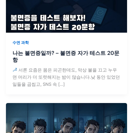
수면 과학
나는 불면증일까? – 불면증 자가 테스트 20문
항
서론 요즘은 몸은 피곤한데도, 막상 불을 끄고 누우
면 머리가 더 또렷해지는 밤이 많습니다.낮 동안 있었던
일들을 곱씹고, SNS 속 […]