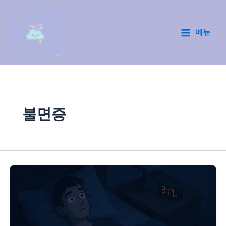
콘
텐
츠
메뉴
Main
로
건
Menu
너
뛰
기
불면증