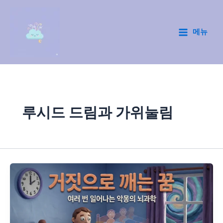
콘
텐
츠
메뉴
Main
로
건
Menu
너
뛰
기
루시드 드림과 가위눌림