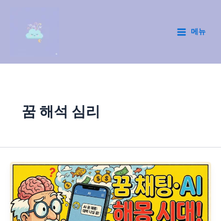
콘
텐
츠
메뉴
Main
로
건
Menu
너
뛰
기
꿈 해석 심리