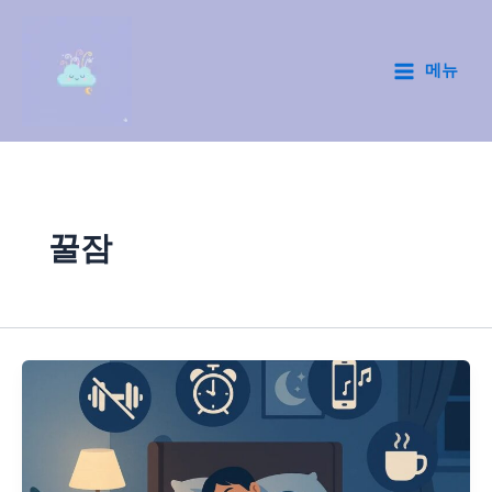
콘
텐
츠
메뉴
Main
로
건
Menu
너
뛰
기
꿀잠