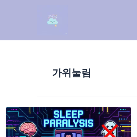
콘
텐
츠
로
건
너
뛰
기
가위눌림