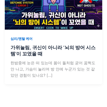
심리/멘탈 케어
가위눌림, 귀신이 아니라 ‘뇌의 방어 시스
템’이 꼬였을 때
한밤중에 눈은 떠 있는데 몸이 돌처럼 굳어 꿈쩍도
안 나고, 가슴이 눌리며 방 안에 누군가 있는 것 같
았던 경험이 있나요? […]