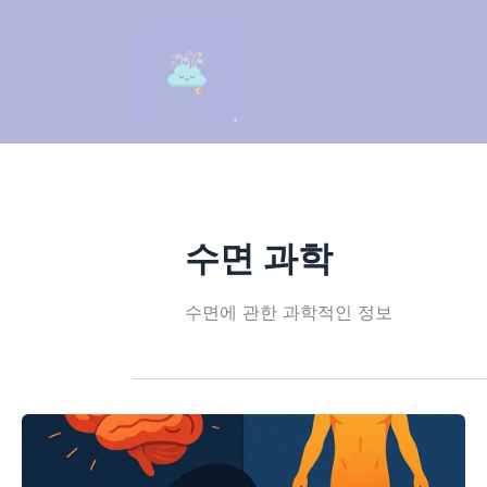
콘
텐
츠
로
건
너
뛰
기
수면 과학
수면에 관한 과학적인 정보