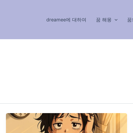
dreamee에 대하여
꿈 해몽
꿈