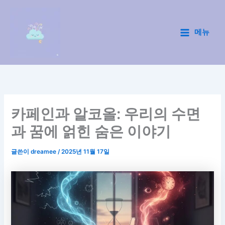
콘
텐
츠
메뉴
Main
로
건
Menu
너
뛰
기
카페인과 알코올: 우리의 수면
과 꿈에 얽힌 숨은 이야기
글쓴이
dreamee
/
2025년 11월 17일