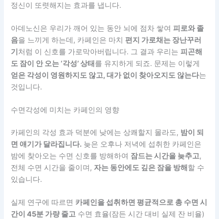
정신이 또렷해지는 효과를 냅니다.
아데노신은 우리가 깨어 있는 동안 뇌에 점차 쌓여
피로와 졸
음
을 느끼게 하는데, 카페인은 마치
편지 가로채는 장난꾸러
기
처럼 이 신호를 가로막아버립니다. 그 결과 우리는
피곤해
도 잠이 안 오는 ‘각성’ 상태
를 유지하게 되죠. 문제는 이렇게
얻은 각성이 영원하지도 않고, 대가 없이 찾아오지도 않는다
는
것입니다.
수면각성에 미치는 카페인의 영향
카페인의 각성 효과 덕분에 낮에는 상쾌할지 몰라도,
밤이 되
면 얘기가 달라집니다.
늦은 오후나 저녁에 섭취한 카페인은
밤에 찾아오는 수면 신호를 방해하여
잠드는 시간을 늦추고
,
전체 수면 시간을 줄이며,
자는 동안에도 깊은 잠을 방해
할 수
있습니다.
실제 연구에 따르면
카페인을 섭취하면 평균적으로 총 수면 시
간이 45분 가량 줄고
수면 효율(잠든 시간 대비 실제 잔 비율)