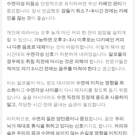
수면각성 리듬
을 안정적으로 유지하려면 우선
카페인 관리
가
중요합니다. 앞서 언급했듯
잠들기 최소 7~8시간 전에는 카페
인을 끊는 것
이 좋습니다.
개인에 따라서는 오후 늦게 마신 커피 한 잔이 밤잠을 설치게
할 수 있으니,
가능하면 오후 2~3시 이후로는 디카페인 커피
나 다른 음료로 대체
하는 것이 바람직합니다. 이렇게 해야 밤
시간대의
수면각성 신호
가 차분하게 내려앉습니다.
알코올의
경우에도 취침 직전에 마시는 것은 피해야
합니다. 전문가들은
적어도 자기 3시간 전에는 음주를 마쳐야 한다
고 권고합니다.
이는 알코올이 어느 정도 대사되어
수면에 미치는 영향을 최
소화
하고
수면각성 사이클
이 다시 제자리를 찾도록 돕기 위함
입니다. 술을 마시더라도
수면 직전의 진정제 용도로 사용하지
말고
, 적당한 시간 전에 끝내는 습관이 필요합니다.
마지막으로,
수면의 질은 양만큼이나 중요
합니다. 꿈은
우리
뇌가 제대로 휴식을 취하고 있다는 신호
이기도 합니다.
커피와
술은 우리의 꿈과 수면에 보이지 않는 손길로 영향을 미치지만
,