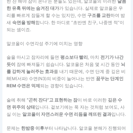
한 잔 해야 잠이 온다’는 분들도 있는데, 알코올의 이러한
달콤
한 유혹 뒤에는 숨겨진 대가
가 있습니다. 실제로 알코올은 우
리를 빠르게 잠들게 할 수는 있지만, 수면
구조를 교란
하여 밤
새
숙면을 방해
합니다. 한 마디로 “초반엔 친구, 나중엔 적”이
되는 셈이죠.
알코올이 수면각성 주기에 미치는 영향
술을 마시고 잠자리에 들면
평소보다 빨리
, 마치
전기가 나간
듯이
잠에 빠져들기 쉽습니다. 알코올은 처음 몇 시간 동안
뇌
를 강하게 눌러주는 효과
를 내기 때문에, 수면 단계 중 깊은 비
REM(서파) 수면(N3)의 비중이 늘어나는 반면
꿈꾸는 단계인
REM 수면은 억제
되는 경향이 있습니다.
술에 취해
“곤히 잔다”고 표현하는 잠
이 바로 이러한
깊은 수
면 위주의 상태
입니다. 겉보기에는 푹 자는 것처럼 보여도, 사
실 이는
알코올이 자연스러운 수면 리듬을 깨뜨린 결과
입니다.
문제는
한밤중 이후
부터 나타납니다. 알코올 분해가 진행되어