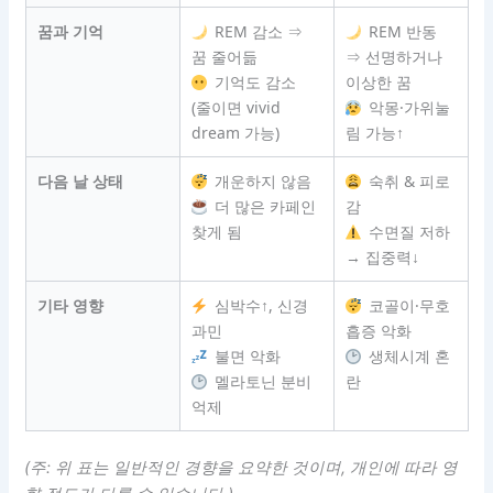
꿈과 기억
REM 감소 ⇒
REM 반동
꿈 줄어듦
⇒ 선명하거나
기억도 감소
이상한 꿈
(줄이면 vivid
악몽·가위눌
dream 가능)
림 가능↑
다음 날 상태
개운하지 않음
숙취 & 피로
더 많은 카페인
감
찾게 됨
수면질 저하
→ 집중력↓
기타 영향
심박수↑, 신경
코골이·무호
과민
흡증 악화
불면 악화
생체시계 혼
멜라토닌 분비
란
억제
(주: 위 표는 일반적인 경향을 요약한 것이며, 개인에 따라 영