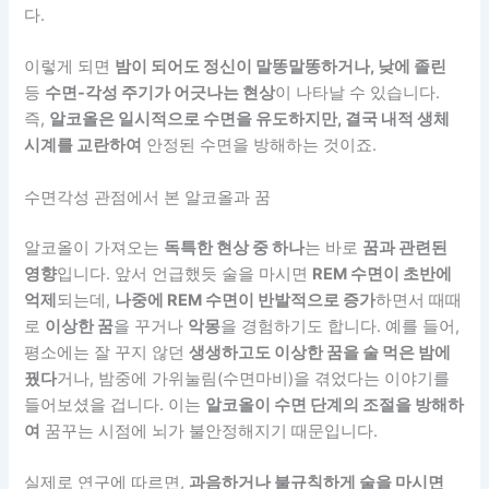
다.
이렇게 되면
밤이 되어도 정신이 말똥말똥하거나, 낮에 졸린
등
수면-각성 주기가 어긋나는 현상
이 나타날 수 있습니다.
즉,
알코올은 일시적으로 수면을 유도하지만, 결국 내적 생체
시계를 교란하여
안정된 수면을 방해하는 것이죠.
수면각성 관점에서 본 알코올과 꿈
알코올이 가져오는
독특한 현상 중 하나
는 바로
꿈과 관련된
영향
입니다. 앞서 언급했듯 술을 마시면
REM 수면이 초반에
억제
되는데,
나중에 REM 수면이 반발적으로 증가
하면서 때때
로
이상한 꿈
을 꾸거나
악몽
을 경험하기도 합니다. 예를 들어,
평소에는 잘 꾸지 않던
생생하고도 이상한 꿈을 술 먹은 밤에
꿨다
거나, 밤중에 가위눌림(수면마비)을 겪었다는 이야기를
들어보셨을 겁니다. 이는
알코올이 수면 단계의 조절을 방해하
여
꿈꾸는 시점에 뇌가 불안정해지기 때문입니다.
실제로 연구에 따르면,
과음하거나 불규칙하게 술을 마시면