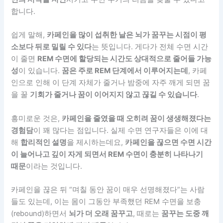
합니다.
쉽게 말해,
카페인을 많이 섭취한 날은 뇌가 꿈꾸는 시점이 평
소보다 뒤로 밀릴 수 있다
는 뜻입니다. 게다가 전체 수면 시간
이 줄면
REM 수면에 할당되는 시간도 상대적으로 줄어들 가능
성
이 있습니다.
꿈은 주로 REM 단계에서 이루어지는데
, 카페
인으로 인해 이 단계 자체가 줄거나 밤중에 자주 깨게 되면 꿈
을 꿀
기회가 줄거나 꿈이 이어지지 않고 끊길 수 있습니다
.
흥미로운 것은,
카페인을 줄였을 때 오히려 꿈이 생생해졌다는
경험담
이 꽤 많다는 점입니다. 실제 수면 연구자들은 이에 대
해
합리적인 설명
을 제시하는데요,
카페인을 끊으면 수면 시간
이 늘어나고 깊이 자게 되면서 REM 수면이 충분히 나타나기
때문
이라는 것입니다.
카페인을 끊은 뒤 “며칠 동안 꿈이 매우 선명해졌다”는 사람
들도 있는데, 이는 몸이 그동안 부족했던 REM 수면을 보충
(rebound)하면서
뇌가 더 오래 꿈꾸고
, 때로는
꿈꾸는 도중 깨