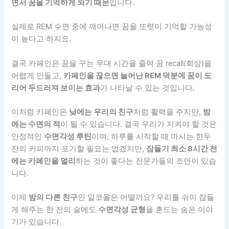
면서 꿈을 기억하게 되기 때문
입니다.
실제로 REM 수면 중에 깨어나면 꿈을 또렷이 기억할 가능성
이 높다고 하지요.
결국 카페인은 꿈을 꾸는 무대 시간을 줄여 꿈 recall(회상)을
어렵게 만들고,
카페인을 끊으면 늘어난 REM 덕분에 꿈이 도
리어 두드러져 보이는 효과
가 나타날 수 있는 것입니다.
이처럼 카페인은
낮에는 우리의 친구
처럼 활력을 주지만,
밤
에는 수면의 적
이 될 수 있습니다. 결국 우리가 지켜야 할 것은
안정적인
수면각성 루틴
이며, 하루를 시작할 때 마시는 한두
잔의 커피까지 포기할 필요는 없겠지만,
잠들기 최소 8시간 전
에는 카페인을 멀리
하는 것이 좋다는 전문가들의 조언이 있습
니다.
이제
밤의 다른 친구
인 알코올은 어떨까요? 우리를 쉬이 잠들
게 해주는 한 잔의 술에도
수면각성 균형
을 흔드는 숨은 이야
기가 있습니다.