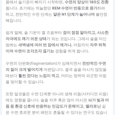
몸에서 술기운이 빠지기 시작하면,
수면의 양상이 180도 전환
됩니다. 초기에는 억눌렸던
REM 수면이 반동으로 증가
하려
하고, 전반적인 수면 단계는
얕은 N1 단계가 늘어나며
불안정
해집니다.
쉽게 말해, 술 기운이 깰 즈음부터
잠이 점점 얕아지고, 사소한
자극에도 깨기 쉬운 상태
가 되는 것입니다. 그래서 술을 마신
밤에는
새벽녘에 여러 번 잠에서 깨거나
, 아침까지
자주 뒤척
이며 수면이 조각조각 끊기는
경험을 하게 됩니다.
수면의 단편화(fragmentation)가 심해지면서
전반적인 수면
의 질이 크게 떨어지게
마련입니다. 결국 술을 마시지 않았을
때보다
훨씬 잤다는 느낌이 적고
, 머리는 멍하며 피곤한 아침
을 맞이할 수 있습니다.
또한 알코올은 수면 단계뿐 아니라 생체 리듬(서카디언 리듬)
에도 영향을 줍니다. 술을 자주 혹은 많이 마시면
뇌가 빛과 어
둠 등 환경 신호에 반응하는 민감도가 둔해지고
,
멜라토닌
같
은 수면 호르몬 분비 패턴도 흔들릴 수 있다는 연구도 있습니