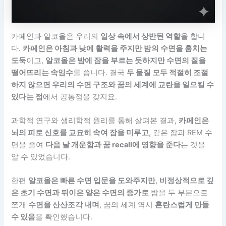
카페인과 알코올은 우리의
일상 속에서 상반된 역할
을 합니
다.
카페인은 아침과 낮에 활력을 주지만 밤의 수면을 훔치는
도둑
이고,
알코올은 밤에 잠을 부르는 듯하지만 수면의 질을
떨어뜨리는 속임수
를 씁니다. 결국
두 물질 모두 적절히 조절
하지 않으면 우리의 수면 구조와 꿈의 세계에 교란을 일으킬 수
있다는 점
에서 공통점을 갖지요.
과학적 연구와 생리학적 원리를 통해 살펴본 결과,
카페인은
뇌의 피로 신호를 교묘히 속여 잠을 미루고
, 깊은 잠과 REM 수
면을 줄여
다음 날 개운함과 꿈 recall에 영향을 준다
는 것을
알 수 있었습니다.
한편
알코올은 빠른 수면 입문을 도와주지만
,
비정상적으로 깊
은 초기 수면과 뒤이은 얕은 수면의 증가로
밤을 두 부분으로
쪼개
수면을 산산조각 내며
, 꿈의 세계 역시
혼란스럽게 만들
수 있음
을 확인했습니다.