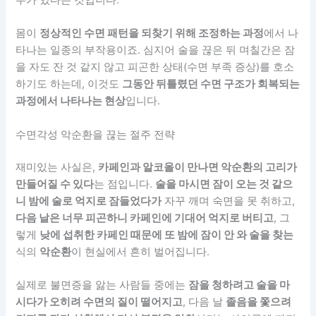
몸이
정상적인 수면 패턴을 되찾기 위해 조정하는 과정
에서 나
타나는 일종의 부작용이죠. 심지어 술을 끊은 뒤 며칠간은 잠
을 자도 잔 것 같지 않고 피곤한 상태(수면 부족 증상)를 호소
하기도 하는데, 이것도
그동안 뒤틀렸던 수면 구조가 회복되는
과정에서 나타나는 현상
입니다.
수면각성 악순환을 끊는 절주 전략
재미있는 사실은,
카페인과 알코올이 만나면 악순환의 고리가
만들어질 수 있다
는 점입니다.
술을 마시면 잠이 오는 것 같으
니 밤에 술로 억지로 잠들었다가
자꾸 깨며 숙면을 못 취하고,
다음 날은 너무 피곤하니 카페인에 기대어 억지로 버티고
, 그
렇게
낮에 섭취한 카페인 때문에 또 밤에 잠이 안 와 술을 찾는
식의
악순환
이 현실에서 흔히 벌어집니다.
실제로 불면증을 앓는 사람들 중에는
잠을 청하려고 술을 마
시다가 오히려 수면의 질이 떨어지고
, 다음 날
졸음을 쫓으려