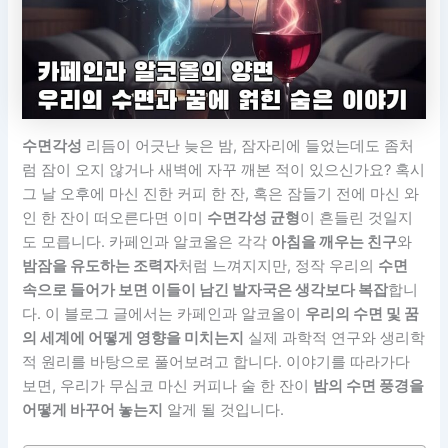
수면각성
리듬이 어긋난 늦은 밤, 잠자리에 들었는데도 좀처
럼 잠이 오지 않거나 새벽에 자꾸 깨본 적이 있으신가요? 혹시
그 날 오후에 마신 진한 커피 한 잔, 혹은 잠들기 전에 마신 와
인 한 잔이 떠오른다면 이미
수면각성 균형
이 흔들린 것일지
도 모릅니다. 카페인과 알코올은 각각
아침을 깨우는 친구
와
밤잠을 유도하는 조력자
처럼 느껴지지만, 정작 우리의
수면
속으로 들어가 보면 이들이 남긴 발자국은 생각보다 복잡
합니
다. 이 블로그 글에서는 카페인과 알코올이
우리의 수면 및 꿈
의 세계에 어떻게 영향을 미치는지
실제 과학적 연구와 생리학
적 원리를 바탕으로 풀어보려고 합니다. 이야기를 따라가다
보면, 우리가 무심코 마신 커피나 술 한 잔이
밤의 수면 풍경을
어떻게 바꾸어 놓는지
알게 될 것입니다.