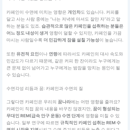
카페인이 수면에 미치는 영향은
개인차
도 있습니다. 커피를
달고 사는 사람 중에는 “나는 저녁에 마셔도 잘만 자”라고 말
하는 분들도 있죠.
습관적으로 많은 카페인을 섭취하는 분들은
어느 정도 내성이 생겨
영향이 덜할 수 있지만, 카페인을 가끔
마시는 사람일수록
더 민감하게 잠을 설칠 가능성
이 높습니다.
또한
유전적 요인
이나
연령
에 따라서도 카페인의 대사 속도와
민감도가 다르기 때문에, 같은 커피 한 잔이라도 누구에게는
큰 문제 없이 넘어가고 누구에게는 밤잠을 망치는 원인이 될
수 있습니다.
수면각성 리듬과 꿈: 카페인과 수면의 질
그렇다면 카페인은 우리의
꿈나라
에는 어떤 영향을 줄까요?
카페인이 직접 꿈의 내용을 바꾸진 않겠지만,
꿈이 형성되는
무대인 REM(급속 안구 운동) 수면 단계
에 영향을 미칠 수 있
습니다. 일부 연구에 따르면
규칙적인 카페인 섭취는 REM 수
면의 시작을 지연
시키고 수면 주기의 리듬을 늦출 수 있다고