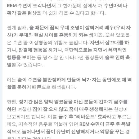
REM 수면이 조각나면서
그 한가운데 잠에서 깨
수면마비나
환각 같은 현상
을 더 쉽게 겪을 수 있다고 합니다.
쉽게 말해,
술 때문에 꿈의 무대 조명이 깜빡거려 배우(우리 자
신)가 무대와 현실 사이를 혼동하게 되는 셈
이죠. 또한 알코올
은 수면 중 이상행동의 위험도 높입니다.
자면서 잠꼬대를 하
거나, 잠결에 행동을 하거나, 극단적으로는 자면서 폭력적인
행동을 보이는
등 평소 잘 안 나타나던 증상들이
술로 인해 촉
발
될 수 있습니다.
이는
술이 수면을 불안정하게 만들어 뇌가 자는 동안에도 제 역
할을 못하기 때문
으로 해석됩니다.
한편,
장기간 많은 양의 알코올을 마신 분들이 갑자기 금주를
하면
며칠간
잠이 잘 오지 않고 꿈이 매우 생생해지는
현상이
보고되기도 합니다. 이를
금주 후 “리바운드” 효과
라고 부르는
데요, 지속적인 음주로 억눌려 있던
REM 수면이 금주 후 폭발
적으로 늘어나면서 꿈이 유난히 선명해지거나 악몽을 꾸는
경
우가 있다는 것입니다.