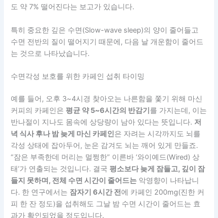
도 약 7% 떨어진다는 보고가 있습니다.
특히 중요한 깊은 수면(Slow-wave sleep)의 양이 줄어들고
수면 전반의 질이 떨어지기 때문에, 다음 날 개운함이 줄어드
는 것으로 나타났습니다.
수면각성 보호를 위한 카페인 섭취 타이밍
예를 들어, 오후 3~4시경 찾아오는 나른함을 쫓기 위해 마신
커피의 카페인은
평균 약 5~6시간의 반감기
를 가지는데, 이는
반나절이 지나도 몸속에 상당량이 남아 있다는 뜻입니다.
저
녁 식사 후나 밤 늦게 마신 카페인
은 자려는 시각까지도 뇌를
각성 상태에 잡아두어, 눈은 감겨도 뇌는 깨어 있게 만들죠.
“잠은 부족한데 머리는 멀쩡한” 이른바 ‘와이예드(Wired) 상
태’가 연출되는 것입니다. 결국
평소보다 늦게 잠들고, 깊이 잠
들지 못하며, 전체 수면 시간이 줄어드는
악영향이 나타납니
다. 한 연구에서는
잠자기 6시간 전
에 카페인 200mg(진한 커
피 한 잔 정도)을 섭취해도 그날 밤 수면 시간이 줄어드는 효
과가 확인되었을 정도입니다.