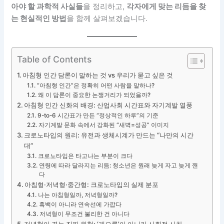
아야 할 과학적 사실들
을 정리하고,
각자에게 맞는 리듬을 찾
는 현실적인 방법
을 함께 살펴보겠습니다.
Table of Contents
아침형 인간 담론이 말하는 것 vs 우리가 묻고 싶은 것
“아침형 인간”은 정확히 어떤 사람을 말하나?
왜 이 담론이 중요한 논쟁거리가 되었을까?
아침형 인간 신화의 배경: 산업사회 시간표와 자기계발 열풍
9-to-6 시간표가 만든 “정상적인 하루”의 기준
자기계발 문화 속에서 강화된 “새벽=성공” 이미지
크로노타입의 원리: 유전과 생체시계가 만드는 “나만의 시간
대”
크로노타입은 타고나는 부분이 크다
연령에 따라 달라지는 리듬: 청소년은 원래 늦게 자고 늦게 깬
다
아침형·저녁형·중간형: 크로노타입의 실제 분포
나는 아침형일까, 저녁형일까?
흑백이 아니라 연속선에 가깝다
저녁형이 무조건 불리한 건 아니다