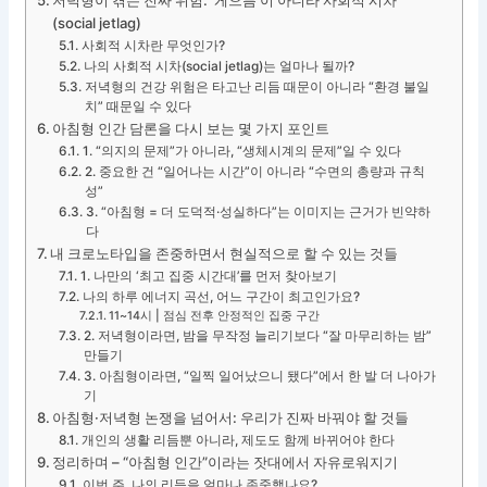
저녁형이 겪는 진짜 위험: ‘게으름’이 아니라 사회적 시차
(social jetlag)
사회적 시차란 무엇인가?
나의 사회적 시차(social jetlag)는 얼마나 될까?
저녁형의 건강 위험은 타고난 리듬 때문이 아니라 “환경 불일
치” 때문일 수 있다
아침형 인간 담론을 다시 보는 몇 가지 포인트
1. “의지의 문제”가 아니라, “생체시계의 문제”일 수 있다
2. 중요한 건 “일어나는 시간”이 아니라 “수면의 총량과 규칙
성”
3. “아침형 = 더 도덕적·성실하다”는 이미지는 근거가 빈약하
다
내 크로노타입을 존중하면서 현실적으로 할 수 있는 것들
1. 나만의 ‘최고 집중 시간대’를 먼저 찾아보기
나의 하루 에너지 곡선, 어느 구간이 최고인가요?
11~14시 | 점심 전후 안정적인 집중 구간
2. 저녁형이라면, 밤을 무작정 늘리기보다 “잘 마무리하는 밤”
만들기
3. 아침형이라면, “일찍 일어났으니 됐다”에서 한 발 더 나아가
기
아침형·저녁형 논쟁을 넘어서: 우리가 진짜 바꿔야 할 것들
개인의 생활 리듬뿐 아니라, 제도도 함께 바뀌어야 한다
정리하며 – “아침형 인간”이라는 잣대에서 자유로워지기
이번 주, 나의 리듬을 얼마나 존중했나요?