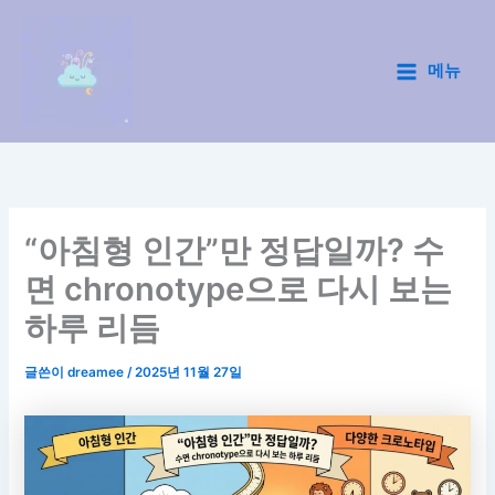
콘
텐
츠
메뉴
Main
로
건
Menu
너
뛰
기
“아침형 인간”만 정답일까? 수
면 chronotype으로 다시 보는
하루 리듬
글쓴이
dreamee
/
2025년 11월 27일