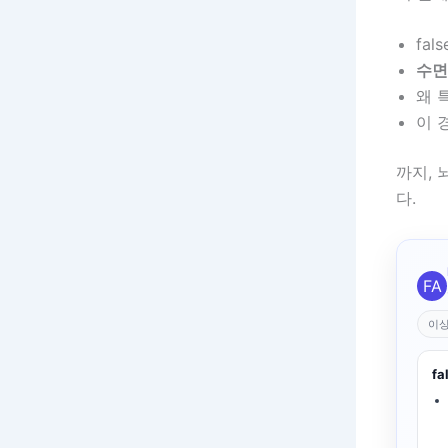
fal
수면
왜 
이 
까지,
다.
FA
이상
fa