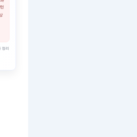
족과
패턴
상
를 정리