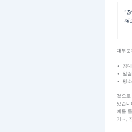
“
제
대부분
침대
알람
평소
겉으로
있습니
예를 들
거나, 