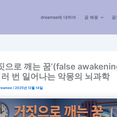
dreamee에 대하여
꿈 해몽
꿈
짓으로 깨는 꿈’(false awakenin
여러 번 일어나는 악몽의 뇌과학
reamee
/
2025년 12월 14일