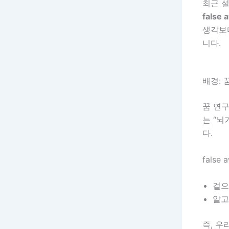
최근 
false
생각보다
니다.
배경: 
꿈 연구
는 “뇌
다.
fals
겉
알고
즉, 우