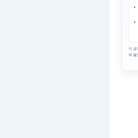
이 글
해 불