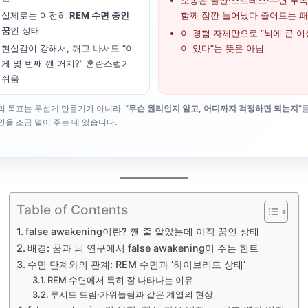
보통은 불안·스트레스·수면 부
실제로는 여전히
REM 수면 중인
함께 잠깐 늘어났다 줄어드는 
꿈
인 상태
이 경험 자체만으로 “뇌에 큰 이
현실감이 강해서, 깨고 나서도 “이
이 있다”는 뜻은 아님
게 몇 번째 깬 거지?” 혼란스럽기
쉬움
의 목표는 무섭게 만들기가 아니라,
“무슨 원리인지 알고, 어디까지 걱정하면 되는지”
안을 조금 덜어 주는 데 있습니다.
Table of Contents
false awakening이란? 깬 줄 알았는데 아직 꿈인 상태
배경: 꿈과 뇌 연구에서 false awakening이 주는 힌트
수면 단계와의 관계: REM 수면과 ‘하이브리드 상태’
REM 수면에서 특히 잘 나타나는 이유
루시드 드림·가위눌림과 같은 계열의 현상