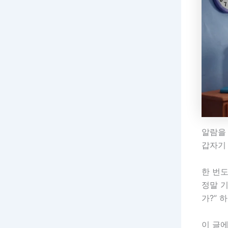
알람을 
갑자기 
한 번도
정말 기
가?” 
이 글에