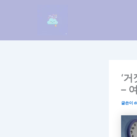
콘
텐
츠
로
건
너
뛰
기
‘거
– 
글쓴이
d