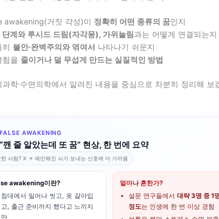
se awakening(거짓 각성)이
정확히 어떤 종류의 꿈
인지
 단계와 루시드 드림(자각몽), 가위눌림
과는 어떻게 연결되는지
특히
불안·완벽주의와 엮여서
나타나기 쉬운지
경험을
줄이거나 덜 무섭게 만드는 실질적인 방법
 뇌과학·수면의학에서 알려진 내용을 중심으로 차분히 정리해 보
FALSE AWAKENING
“깬 줄 알았는데 또 꿈” 현상, 한 번에 요약
한 사람? X → 예민해진 뇌가 보내는 신호에 더 가까움
lse awakening이란?
얼마나 흔한가?
침대에서 일어나 씻고, 옷 갈아입
설문 연구들에서
대략 3명 중 1
고, 출근 준비까지 했다고 느끼지
정도
는 인생에 한 번 이상 경험
만