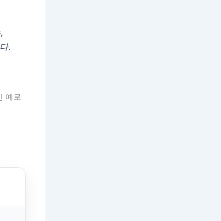
,
다.
인 예로
임