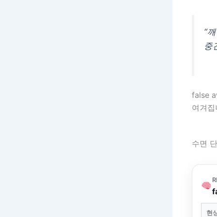
“
중
false
여겨집
수면 단
R
현