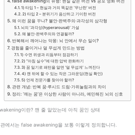
false awakening의 유형: 현실 같은 버전 vs 공포 영화 버전
1) 타입 1 – 현실과 거의 똑같은 ‘무난한’ 버전
2) 타입 2 – 분위기가 음산하고 기이한 버전
왜 이런 꿈을 꾸나? 불안·완벽주의·과각성의 삼각형
뇌의 ‘과각성(hyperarousal)’ 가설
왜 불안·완벽주의와 연결될까?
반복해서 깨어나는 악몽: 뇌 안에서 무슨 일이?
경험을 줄이거나 덜 무섭게 만드는 방법
1) 수면 위생과 리듬부터 점검하기
2) “아침 실수”에 대한 압박 완화하기
3) 꿈 일기로 패턴을 알면 ‘덜 무섭게’ 느껴진다
4) 깬 뒤에 할 수 있는 작은 그라운딩(현실 확인)
5) 언제 전문가를 찾아야 할까?
관련 개념: 반복 꿈·루시드 드림·가위눌림과의 차이
정리: ‘깨는 꿈’은 이상한 사람이 아니라, 예민해진 뇌의 신호
e awakening이란? 깬 줄 알았는데 아직 꿈인 상태
관에서는 false awakening을 보통 이렇게 정의합니다.